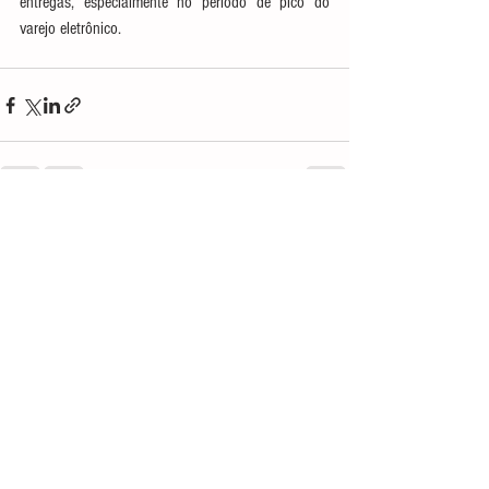
entregas, especialmente no período de pico do 
varejo eletrônico.
Ver tudo
Posts recentes